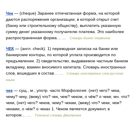
Чек
— (cheque) Заранее отпечатанная форма, на которой
даются распоряжения организации, в которой открыт счет
(банку или строительному обществу), выплатить указанную
сумму денег указанному получателю платежа. Это наиболее
распространенная форма… …
Словарь бизнес-терминов
ЧЕК
— (англ. check). 1) переводная записка на банки или
банкирские конторы, по которой уплата производится по
предъявлении. 2) свидетельство, выдаваемое частным банком
вкладчику, взамен вносимого капитала. Словарь иностранных
слов, вошедших в состав… …
Словарь иностранных слов русского
языка
чек
— сущ., м., употр. часто Морфология: (нет) чего? чека,
чему? чеку, (вижу) что? чек, чем? чеком, о чём? о чеке; мн. что?
чеки, (нет) чего? чеков, чему? чекам, (вижу) что? чеки, чем?
чеками, о чём? о чеках 1. Чеком является документ, в
котором… …
Толковый словарь Дмитриева