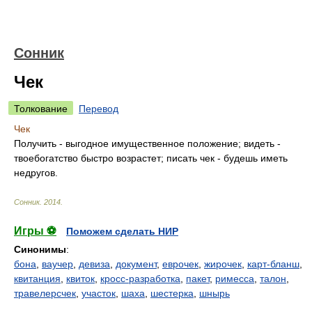
Сонник
Чек
Толкование
Перевод
Чек
Получить - выгодное имущественное положение; видеть -
твоебогатство быстро возрастет; писать чек - будешь иметь
недругов.
Сонник
.
2014
.
Игры ⚽
Поможем сделать НИР
Синонимы
:
бона
,
ваучер
,
девиза
,
документ
,
еврочек
,
жирочек
,
карт-бланш
,
квитанция
,
квиток
,
кросс-разработка
,
пакет
,
римесса
,
талон
,
травелерсчек
,
участок
,
шаха
,
шестерка
,
шнырь