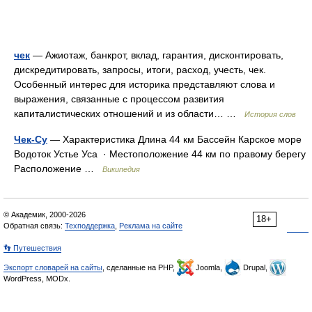
чек
— Ажиотаж, банкрот, вклад, гарантия, дисконтировать,
дискредитировать, запросы, итоги, расход, учесть, чек.
Особенный интерес для историка представляют слова и
выражения, связанные с процессом развития
капиталистических отношений и из области… …
История слов
Чек-Су
— Характеристика Длина 44 км Бассейн Карское море
Водоток Устье Уса · Местоположение 44 км по правому берегу
Расположение …
Википедия
© Академик, 2000-2026
18+
Обратная связь:
Техподдержка
,
Реклама на сайте
👣 Путешествия
Экспорт словарей на сайты
, сделанные на PHP,
Joomla,
Drupal,
WordPress, MODx.